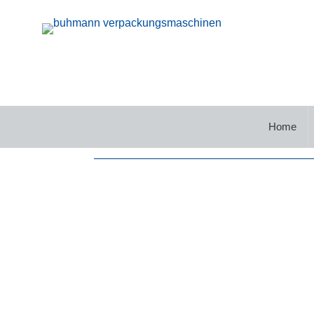
Lohnfertigung für Dreh- u
Seit Gründungsjahren steht BUHMANN für die
Schaltschränke werden in die unterschiedl
Home
Roboterhersteller sind nur ein kleiner Auszu