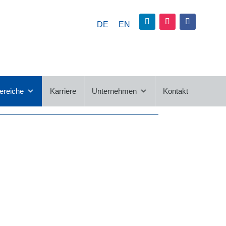
DE
EN
hrankbau
 Einzelteile, Baugruppen und
aschinen- & Anlagenbau sowie
ereiche
Karriere
Unternehmen
Kontakt