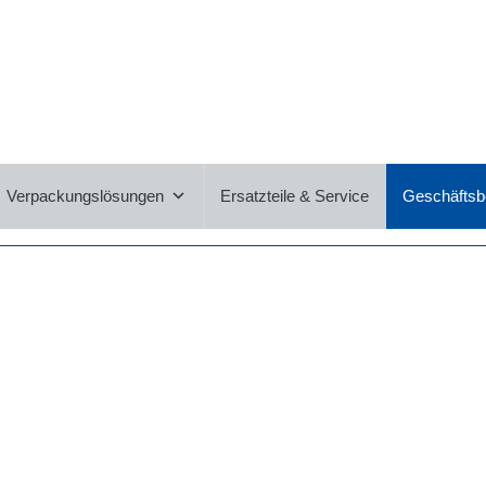
nd Frästeile | Baugruppen & Schaltsc
 Fertigung von Dreh- & Frästeilen mit höchster Präzision. Die
ichsten Branchen geliefert. Kunden aus der Pharmabranche, M
Verpackungslösungen
Ersatzteile & Service
Geschäftsb
g jahrelanger Partnerschaften.