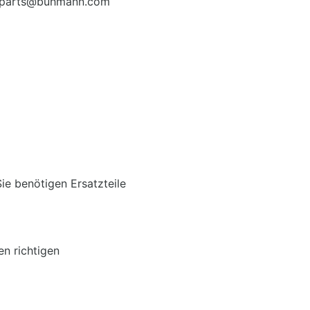
areparts@buhmann.com
Sie benötigen Ersatzteile
en richtigen